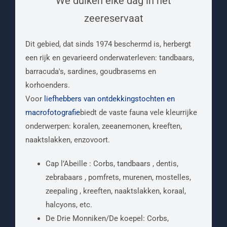
We duiken elke dag in het
zeereservaat
Dit gebied, dat sinds 1974 beschermd is, herbergt
een rijk en gevarieerd onderwaterleven: tandbaars,
barracuda's, sardines, goudbrasems en
korhoenders.
Voor
liefhebbers van ontdekkingstochten en
macrofotografie
biedt de vaste fauna vele kleurrijke
onderwerpen: koralen, zeeanemonen, kreeften,
naaktslakken, enzovoort.
Cap l’Abeille : Corbs, tandbaars , dentis,
zebrabaars , pomfrets, murenen, mostelles,
zeepaling , kreeften, naaktslakken, koraal,
halcyons, etc.
De Drie Monniken/De koepel: Corbs,