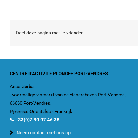
Deel deze pagina met je vrienden!
CENTRE D’ACTIVITÉ PLONGÉE PORT-VENDRES
Anse Gerbal
, voormalige vismarkt van de vissershaven Port-Vendres,
66660 Port-Vendres,
Pyrénées-Orientales - Frankrijk
📞 +33(0)7 80 97 46 38
Neem contact met ons op