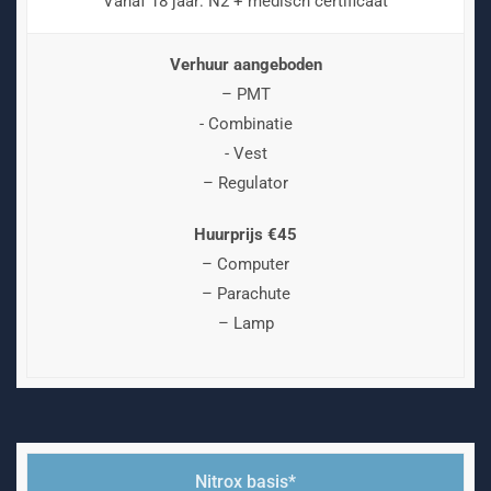
Vanaf 18 jaar: N2 + medisch certificaat
Verhuur aangeboden
– PMT
- Combinatie
- Vest
– Regulator
Huurprijs €45
– Computer
– Parachute
– Lamp
Nitrox basis*