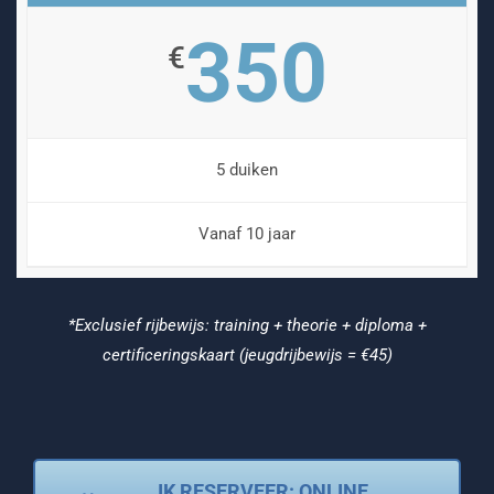
350
€
5 duiken
Vanaf 10 jaar
*Exclusief rijbewijs: training + theorie + diploma +
certificeringskaart (jeugdrijbewijs = €45)
IK RESERVEER: ONLINE