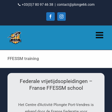
Ga
📞 +33(0)7 80 97 46 38
|
contact@plonge66.com
naar
inhoud
Facebook
Instagram
FFESSM training
Federale vrijetijdsopleidingen –
Franse FFESSM school
Het Centre d’Activité Plongée Port-Vendres is
erkend door de Franse Federatie voor