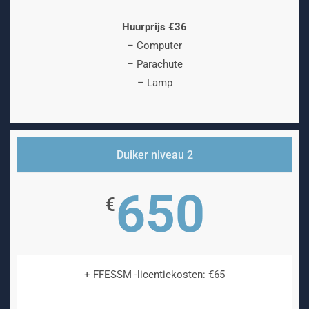
Huurprijs €36
– Computer
– Parachute
– Lamp
Duiker niveau 2
650
€
+ FFESSM -licentiekosten: €65