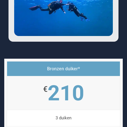
Bronzen duiker*
210
€
3 duiken