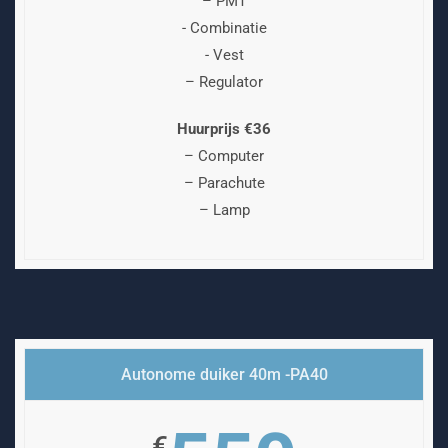
– PMT
- Combinatie
- Vest
– Regulator
Huurprijs €36
– Computer
– Parachute
– Lamp
Autonome duiker 40m -PA40
€