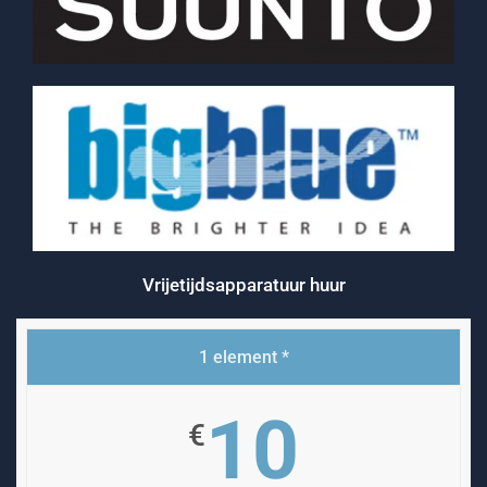
Vrijetijdsapparatuur huur
1 element *
10
€