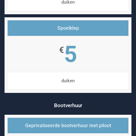
duiken
Spoelklep
5
€
duiken
Bootverhuur
Geprivatiseerde bootverhuur met piloot