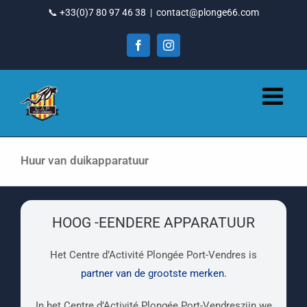
Ga
📞 +33(0)7 80 97 46 38
|
contact@plonge66.com
naar
inhoud
Facebook
Instagram
Huur van duikapparatuur
HOOG -EENDERE APPARATUUR
Het Centre d’Activité Plongée Port-Vendres is
partner van de grootste merken.
In het Centre d’Activité Plongée Port-Vendreszijn we