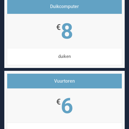
Duikcomputer
8
€
duiken
Vuurtoren
6
€