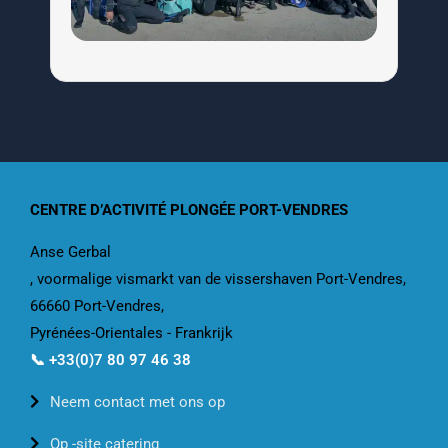
CENTRE D’ACTIVITÉ PLONGÉE PORT-VENDRES
Anse Gerbal
, voormalige vismarkt van de vissershaven Port-Vendres,
66660 Port-Vendres,
Pyrénées-Orientales - Frankrijk
📞 +33(0)7 80 97 46 38
Neem contact met ons op
Op -site catering