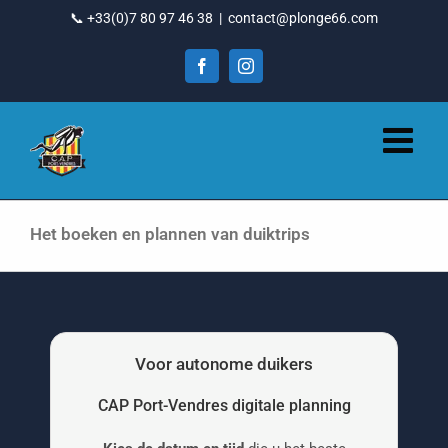
Ga
📞 +33(0)7 80 97 46 38
|
contact@plonge66.com
naar
inhoud
Facebook
Instagram
Het boeken en plannen van duiktrips
Voor autonome duikers
CAP Port-Vendres digitale planning