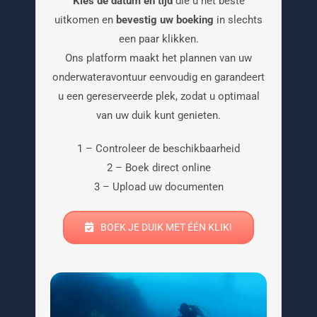
Kies de datum en tijd
die u het beste
uitkomen en
bevestig uw boeking
in slechts
een paar klikken.
Ons platform maakt het plannen van uw
onderwateravontuur eenvoudig en garandeert
u een gereserveerde plek, zodat u optimaal
van uw duik kunt genieten.
1 – Controleer de beschikbaarheid
2 – Boek direct online
3 – Upload uw documenten
BOEK JE DUIK MET ÉÉN KLIK!