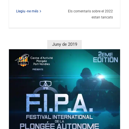
Curs
Llegiu -ne més
Els comentaris sobre el
2022
Nacional
estan tancats
de
Formació
en
Fotografia
Juny de 2019
i
Vídeo
FFESSM