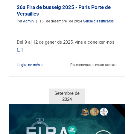
26a Fira de busseig 2025 - Paris Porte de
Versailles
Per
Admin
|
15
de desembre
de 2024
Sense classificarssi|
:
Del 9 al 12 de gener de 2025, vine a conèixer -nos
[...]
al
Llegiu -ne més
Els comentaris estan tancats
26è
Saló
del
Busseig
Setembre de
de
2024
París
2025
–
París
Porte
de