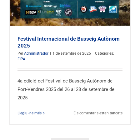
Festival Internacional de Busseig Autònom
2025
Per
Administrador
|
1 de setembre de 2025
|
Categories:
FIPA
4a edició del Festival de Busseig Autònom de
Port-Vendres 2025 del 26 al 28 de setembre de
2025
al
Llegiu -ne més
Els comentaris estan tancats
Festival
Internacio
de
Submarin