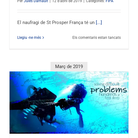
Per
Jules Darnault
|
12 d'abril de 2019
|
Categories:
FIPA
El naufragi de St Prosper França té un
[...]
a
Llegiu -ne més
Els comentaris estan tancats
FIPA
2019
–
Conferènc
Març de 2019
de
Patrice
Strazzera