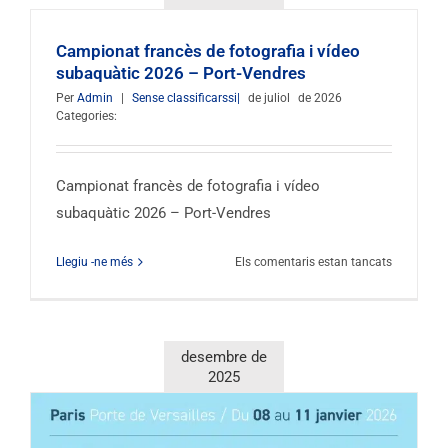
Campionat francès de fotografia i vídeo
subaquàtic 2026 – Port-Vendres
Per
Admin
|
Sense classificarssi|
de juliol
de 2026
Categories:
Campionat francès de fotografia i vídeo
subaquàtic 2026 – Port-Vendres
sobre
Llegiu -ne més
Els comentaris estan tancats
els
Campiona
Francesos
de
desembre de
Fotografi
2025
i
Vídeo
Subaquàti