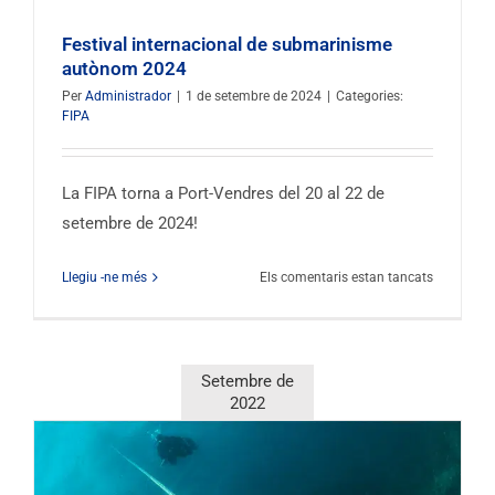
Festival internacional de submarinisme
autònom 2024
Per
Administrador
|
1 de setembre de 2024
|
Categories:
FIPA
La FIPA torna a Port-Vendres del 20 al 22 de
setembre de 2024!
al
Llegiu -ne més
Els comentaris estan tancats
Festival
Internacio
de
Submarin
Setembre de
2024
2022