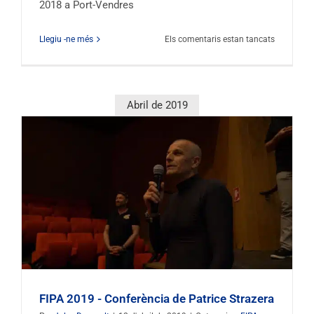
2018 a Port-Vendres
al
Llegiu -ne més
Els comentaris estan tancats
Festival
Internacio
de
Submarin
Abril de 2019
2019
FIPA 2019 - Conferència de Patrice Strazera