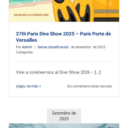
27th Paris Dive Show 2025 – Paris Porte de
Versailles
Per
Admin
|
Sense classificarssi|
de desembre
de 2025
Categories:
Vine a conèixer-nos al Dive Show 2026 –
[...]
al
Llegiu -ne més
Els comentaris estan tancats
27è
Saló
del
Busseig
Setembre de
de
2025
París
2025