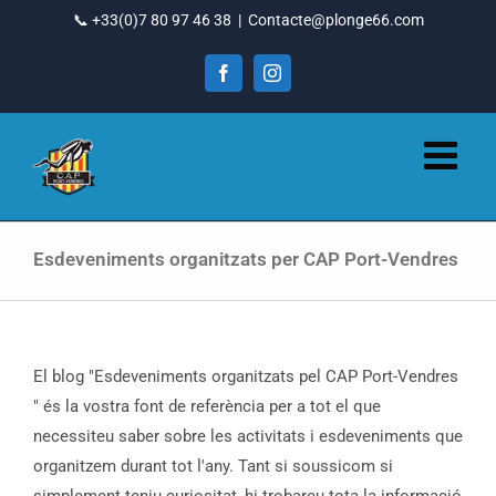
Vés
📞 +33(0)7 80 97 46 38
|
Contacte@plonge66.com
al
contingut
Facebook
Instagram
Esdeveniments organitzats per CAP Port-Vendres
El blog "Esdeveniments organitzats pel CAP Port-Vendres
" és la vostra font de referència per a tot el que
necessiteu saber sobre les activitats i esdeveniments que
organitzem durant tot l'any. Tant si soussicom si
simplement teniu curiositat, hi trobareu tota la informació