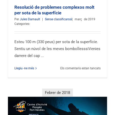
Resolució de problemes complexos molt
per sota de la superfície
Per
Jules Darnault
|
Sense classificarssi|
març
de 2019
Categories:
Esteu 100 m (330 peus) per sota de la superfície.
Sentiu un núvol de les meves bombollesssiVenies
darrere del cap ...
a
Llegiu -ne més
Els comentaris estan tancats
Resolució
de
probleme
complexo
Febrer de 2018
molt
sota
la
superfície