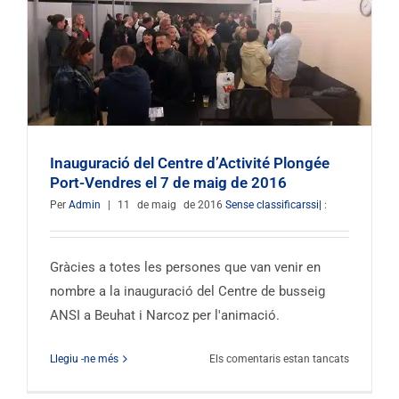
Inauguració del Centre d’Activité Plongée
Port-Vendres el 7 de maig de 2016
Per
Admin
|
11
de maig
de 2016
Sense classificarssi|
:
Gràcies a totes les persones que van venir en
nombre a la inauguració del Centre de busseig
ANSI a Beuhat i Narcoz per l'animació.
sobre
Llegiu -ne més
Els comentaris estan tancats
la
inaugurac