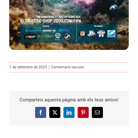
a
1 de setembre de 2025
|
Comentaris tancats
Festival
Internacional
de
Submarinisme
Comparteix aquesta pàgina amb els teus amics!
2025
Facebook
X
LinkedIn
Pinterest
Correu
electrònic