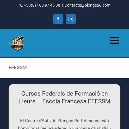
Vés
📞 +33(0)7 80 97 46 38
|
Contacte@plonge66.com
al
contingut
Facebook
Instagram
FFESSM
Cursos Federals de Formació en
Lleure – Escola Francesa FFESSM
El Centre d’Activité Plongée Port-Vendres està
homologat per la Federació Francesa d'Estudis i