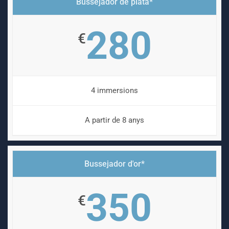
Bussejador de plata*
280
€
4 immersions
A partir de 8 anys
Bussejador d'or*
350
€