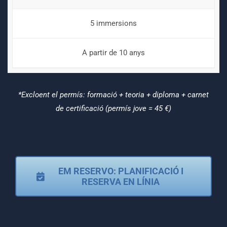
5 immersions
A partir de 10 anys
*Excloent el permís: formació + teoria + diploma + carnet
de certificació (permís jove = 45 €)
EM RESERVO: PLANIFICACIÓ I
RESERVA EN LÍNIA