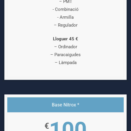
– PMT
- Combinació
- Armilla
– Regulador
Lloguer 45 €
– Ordinador
– Paracaigudes
– Làmpada
Base Nitrox *
100
€