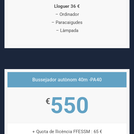
Lloguer 36 €
– Ordinador
– Paracaigudes
– Làmpada
Bussejador autònom 40m -PA40
550
€
+ Quota de llicència FFESSM : 65 €