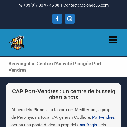
Vés
📞 +33(0)7 80 97 46 38
|
Contacte@plonge66.com
al
contingut
Facebook
Instagram
Benvingut al Centre d'Activité Plongée Port-
Vendres
CAP Port-Vendres : un centre de busseig
obert a tots
Al peu dels Pirineus, a la vora del Mediterrani, a prop
de Perpinyà, i a tocar d'Argelers i Cotlliure,
Portvendres
ocupa una posició ideal a prop dels
naufragis
i els