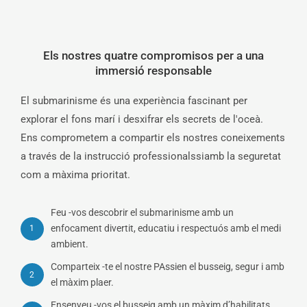
Els nostres quatre compromisos per a una
immersió responsable
El submarinisme és una experiència fascinant per
explorar el fons marí i desxifrar els secrets de l'oceà.
Ens comprometem a compartir els nostres coneixements
a través de la instrucció professionalssiamb la seguretat
com a màxima prioritat.
Feu -vos descobrir el submarinisme amb un
enfocament divertit, educatiu i respectuós amb el medi
1
ambient.
Comparteix -te el nostre PAssien el busseig, segur i amb
2
el màxim plaer.
Ensenyeu -vos el busseig amb un màxim d’habilitats,