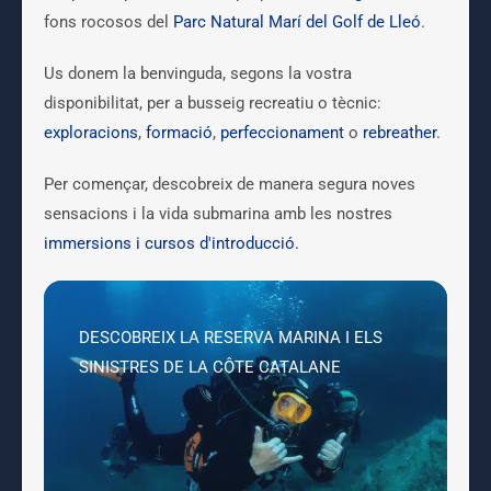
fons rocosos del
Parc Natural Marí del Golf de Lleó
.
Us donem la benvinguda, segons la vostra
disponibilitat, per a busseig recreatiu o tècnic:
exploracions
,
formació
,
perfeccionament
o
rebreather
.
Per començar, descobreix de manera segura noves
sensacions i la vida submarina amb les nostres
immersions i cursos d'introducció.
DESCOBREIX LA RESERVA MARINA I ELS
SINISTRES DE LA CÔTE CATALANE