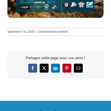
sur
septembre 1st, 2025
|
Commentaires fermés
Festival
International
de
la
Partagez cette page avec vos amis !
Plongée
Autonome
2025
Facebook
X
LinkedIn
Pinterest
Email