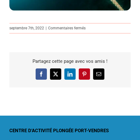
sur
septembre 7th, 2022
|
Commentaires fermés
Stage
National
Photo
Vidéo
Partagez cette page avec vos amis !
2022
FFESSM
Facebook
X
LinkedIn
Pinterest
Email
CENTRE D’ACTIVITÉ PLONGÉE PORT-VENDRES