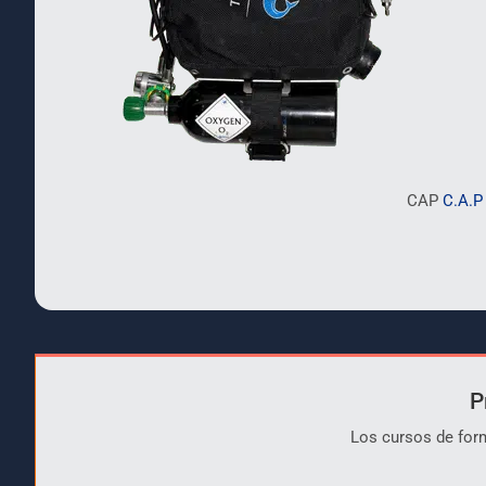
CAP
C.A.P
P
Los cursos de for