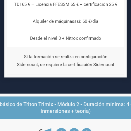
TDI 65 € – Licencia FFESSM 65 € + certificación 25 €
Alquiler de máquinasssi: 60 €/día
Desde el nivel 3 + Nitrox confirmado
Si la formación se realiza en configuración
Sidemount, se requiere la certificación Sidemount
básico de Triton Trimix - Módulo 2 - Duración mínima: 4 
inmersiones + teoría)