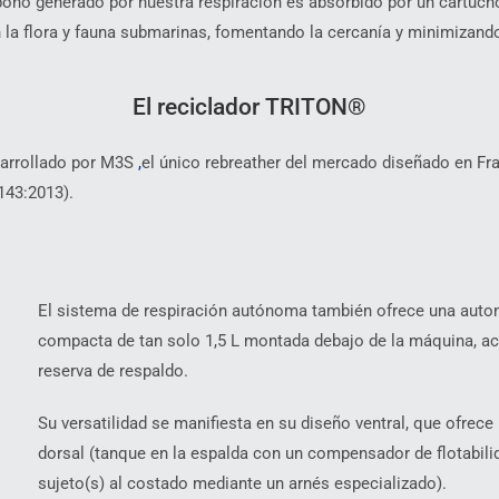
arbono generado por nuestra respiración es absorbido por un cartuc
n la flora y fauna submarinas, fomentando la cercanía y minimizand
El reciclador TRITON®
sarrollado por M3S
,
el único rebreather del mercado diseñado en Fr
143:2013).
El sistema de respiración autónoma también ofrece una auton
compacta de tan solo 1,5 L montada debajo de la máquina, a
reserva de respaldo.
Su versatilidad se manifiesta en su diseño ventral, que ofrece 
dorsal (tanque en la espalda con un compensador de flotabilid
sujeto(s) al costado mediante un arnés especializado).