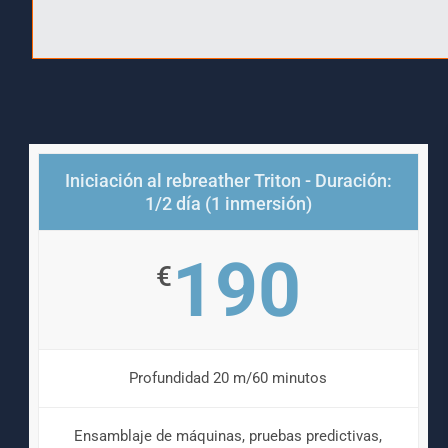
Iniciación al rebreather Triton - Duración:
1/2 día (1 inmersión)
190
€
Profundidad 20 m/60 minutos
Ensamblaje de máquinas, pruebas predictivas,