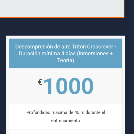
Descompresión de aire Triton Cross-over -
Duración mínima 4 días (Inmersiones +
Teoría)
1000
€
Profundidad máxima de 40 m durante el
entrenamiento