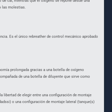
ho de cal, mientras que el oxígeno se repone desde una
o las molestias.
ancia. Es el único rebreather de control mecánico aprobado
omía prolongada gracias a una botella de oxígeno
compañada de una botella de diluyente que sirve como
la libertad de elegir entre una configuración de montaje
adssi) o una configuración de montaje lateral (tanque(s)