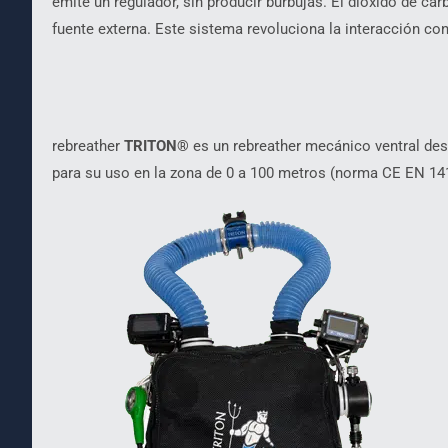
emite un regulador, sin producir burbujas. El dióxido de c
fuente externa. Este sistema revoluciona la interacción co
rebreather
TRITON®
es un rebreather mecánico ventral de
para su uso en la zona de 0 a 100 metros (norma CE EN 14