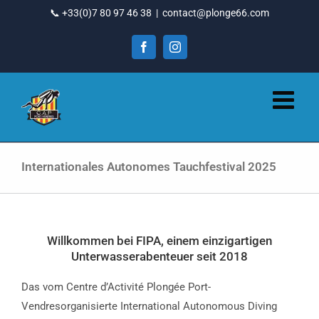
Gehen
📞 +33(0)7 80 97 46 38
|
contact@plonge66.com
Sie
zu
Facebook
Instagram
Inhalt
Internationales Autonomes Tauchfestival 2025
Willkommen bei FIPA, einem einzigartigen
Unterwasserabenteuer seit 2018
Das vom Centre d’Activité Plongée Port-
Vendresorganisierte International Autonomous Diving